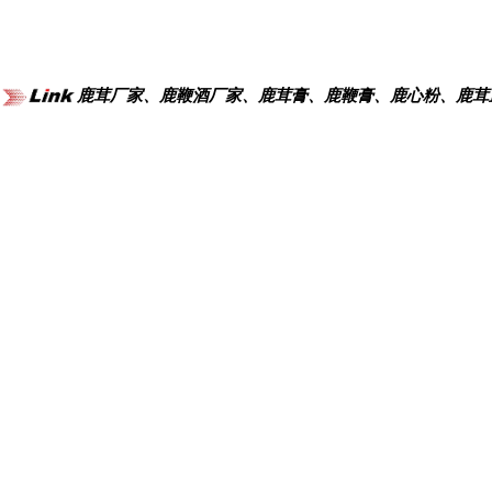
鹿茸厂家、鹿鞭酒厂家、鹿茸膏、鹿鞭膏、鹿心粉、鹿茸
鹿茸对男性性功能‌有一定辅助改善作用
陕西省尚典鹿业农业科技开发有限公司向全体员工......
鹿茸酒厂家定制-陕西省尚典鹿业农业科技开发有......
鹿茸酒厂家定制-鹿茸酒每天什么时候喝最好？
鹿茸酒厂家定制-鹿茸干的好还是新鲜的好？
鹿茸酒厂家定制-鹿茸血酒如何鉴别真假
鹿茸酒厂家定制-陕西省尚典鹿业农业科技开发有......
鹿茸酒厂家定制-鹿茸怎么吃效果最好？四种吃法......
尚典鹿业专注于鹿产品研发、