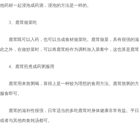
他药材一起浸泡成药酒，浸泡的方法是一样的。
3、鹿茸做菜吃
鹿茸既可以入药，也可以当成食材做菜吃。鹿茸做菜，具有很强的滋
此之外，在做炒菜时，可以将鹿茸粉作为调料加入菜肴中，这也算是鹿茸
4、鹿茸煎煮成药粥服用
鹿茸用来熬粥喝，算得上是一种较为理想的食用方法。鹿茸熬粥的方
服食即可。
鹿茸的滋补性很强，日常适当的多吃鹿茸对身体健康非常有益。平日
或者与其他肉食炖汤都可。