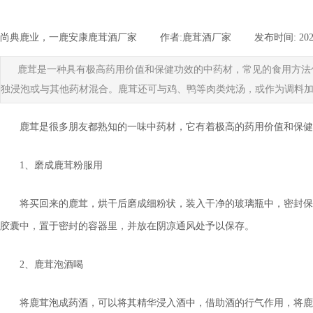
尚典鹿业，一鹿安康鹿茸酒厂家
|
作者:
鹿茸酒厂家
|
发布时间:
202
鹿茸是一种具有极高药用价值和保健功效的中药材，常见的食用方法
独浸泡或与其他药材混合。鹿茸还可与鸡、鸭等肉类炖汤，或作为调料
鹿茸是很多朋友都熟知的一味中药材，它有着极高的药用价值和保健
1、磨成鹿茸粉服用
将买回来的鹿茸，烘干后磨成细粉状，装入干净的玻璃瓶中，密封保
胶囊中，置于密封的容器里，并放在阴凉通风处予以保存。
2、鹿茸泡酒喝
将鹿茸泡成药酒，可以将其精华浸入酒中，借助酒的行气作用，将鹿