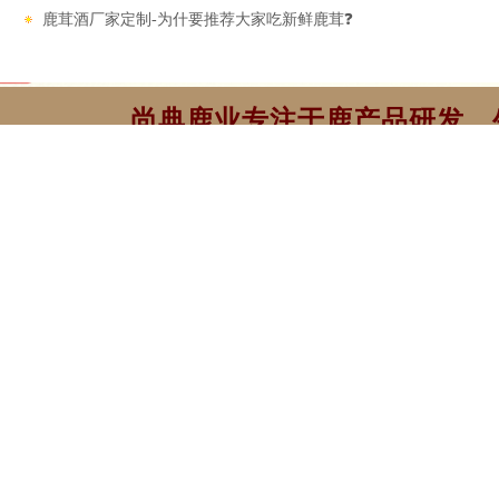
鹿茸酒厂家定制-为什要推荐大家吃新鲜鹿茸❓
尚典鹿业专注于鹿产品研发、
14 YEARS FOCUSED ON AGRICULTURAL PRODUCT RESE
佛山照明陕西总代理西安专卖店
陕西浩普实业有限公司
陕西绿锦春供应链管理有限公司
雨哥蚝业（烟台）食品有限公
www.yiluan
Copyright © 2024-2026